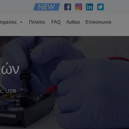
ηρεσιες
Πελατες
FAQ
Αρθρα
Επικοινωνια
ιών
υς, USB