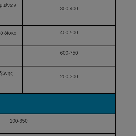
αμμένων
300-400
400-500
ό δίσκο
600-750
 ζώνης
200-300
100-350