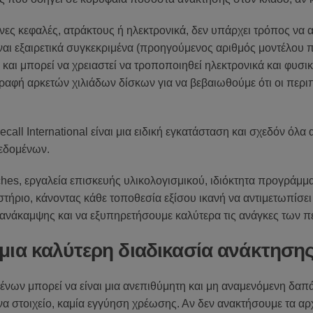
νες κεφαλές, ατράκτους ή ηλεκτρονικά, δεν υπάρχει τρόπος να
ίναι εξαιρετικά συγκεκριμένα (προηγούμενος αριθμός μοντέλου π
και μπορεί να χρειαστεί να τροποποιηθεί ηλεκτρονικά και φυσικ
αφή αρκετών χιλιάδων δίσκων για να βεβαιωθούμε ότι οι περιπ
call International είναι μια ειδική εγκατάσταση και σχεδόν όλα
δεδομένων.
hes, εργαλεία επισκευής υλικολογισμικού, ιδιόκτητα προγράμμ
γαστήριο, κάνοντας κάθε τοποθεσία εξίσου ικανή να αντιμετωπί
ανάκαμψης και να εξυπηρετήσουμε καλύτερα τις ανάγκες των π
μια καλύτερη διαδικασία ανάκτηση
νων μπορεί να είναι μια ανεπιθύμητη και μη αναμενόμενη δαπάν
στοιχείο, καμία εγγύηση χρέωσης. Αν δεν ανακτήσουμε τα αρχε