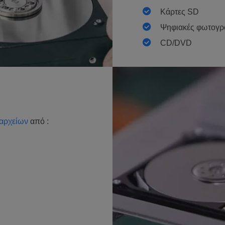
Κάρτες SD
Ψηφιακές φωτογρα
CD/DVD
αρχείων
από :