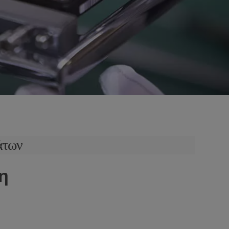
άτων
η