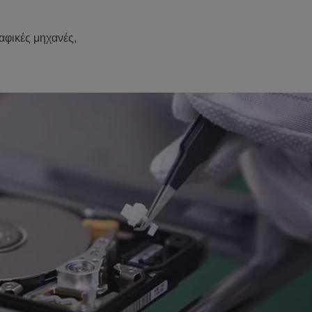
φικές μηχανές,