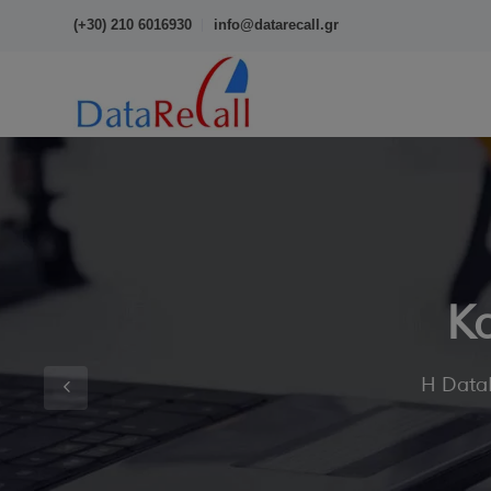
(+30) 210 6016930
info@datarecall.gr
Κα
Η DataR