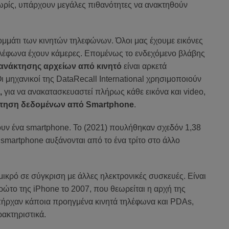
ωρίς
, υπάρχουν μεγάλες πιθανότητες
να
ανακτηθούν
ομμάτι των κινητών τηλεφώνων. Όλοι μας έχουμε εικόνες
ηλέφωνα
έχουν
κάμερες
. Επομένως το ενδεχόμενο βλάβης
ανάκτησης αρχείων από κινητό
είναι αρκετά
Οι
μηχανικοί της
DataRecall International
χρησιμοποιούν
,
για να
ανακατασκευαστεί
πλήρως κάθε
εικόνα και
video
,
τηση δεδομένων από Smartphone
.
χουν ένα smartphone. Το (2021) πουλήθηκαν σχεδόν 1,38
smartphone αυξάνονται από το ένα τρίτο στο άλλο
 μικρό σε σύγκριση με άλλες ηλεκτρονικές συσκευές. Είναι
ρώτο της iPhone το 2007, που θεωρείται η αρχή της
ήρχαν κάποια προηγμένα κινητά τηλέφωνα και PDAs,
ακτηριστικά.