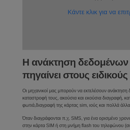
Κάντε κλικ για να επ
Η ανάκτηση δεδομένων 
πηγαίνει στους ειδικούς
Οι μηχανικοί μας
μπορούν να εκτελέσουν
ανάκτηση 
καταστροφή τους
,
ακούσια
και
εκούσια
διαγραφή
,
κα
φωτιά
,
διαγραφή της
κάρτας
sim
,
ιούς
και πολλά άλλ
Όταν διαγράφονται
π.χ.
SMS,
για
ένα ορισμένο
χρον
στην κάρτα SIM
ή
στη
μνήμη flash
του τηλεφώνου
(
α