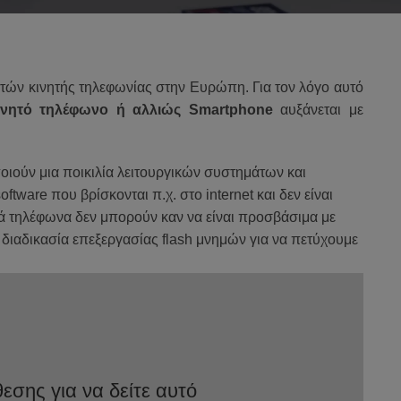
τών κινητής τηλεφωνίας
στην Ευρώπη
. Για τον λόγο αυτό
νητό τηλέφωνο ή αλλιώς Smartphone
αυξάνεται με
ιούν μια ποικιλία
λειτουργικών συστημάτων
και
software
που βρίσκονται π.χ. στο i
nternet
και δεν είναι
τά τηλέφωνα
δεν μπορούν καν να είναι
προσβάσιμα
με
ή διαδικασία
επεξεργασίας
flash μνημών
για
να π
ετύχουμε
σης για να δείτε αυτό