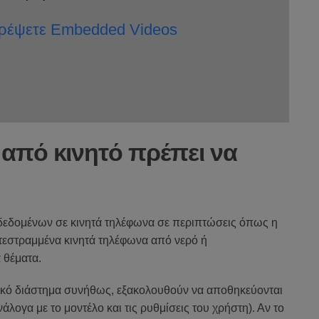
ιτρέψετε Embedded Videos
από κινητό πρέπει να
δεδομένων
σε κινητά τηλέφωνα
σε περιπτώσεις
όπως η
τεστραμμένα
κινητά τηλέφωνα
από νερό ή
α
θέματα
.
ικό διάστημα
συνήθως,
εξακολουθούν να
αποθηκεύονται
νάλογα με το
μοντέλο
και
τις ρυθμίσεις του χρήστη
).
Αν
το