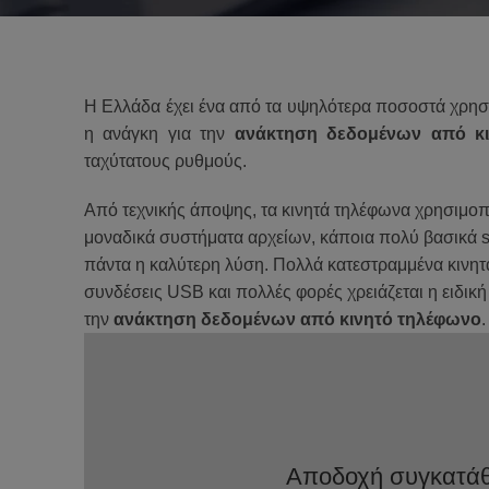
Η Ελλάδα έχει
ένα από τα υψηλότερα
ποσοστά
χρησ
η
ανάγκη
για την
ανάκτηση
δεδομένων
από κι
ταχύτατους ρυθμούς
.
Από τεχνικής άποψης,
τα κινητά τηλέφωνα
χρησιμοπο
μοναδικά
συστήματα αρχείων,
κάποια πολύ βασικά 
πάντα η καλύτερη λύση
.
Πολλά κατεστραμμένα
κινη
συνδέσεις USB
και
πολλές φορές
χρειάζεται η ειδικ
την
ανάκτηση δεδομένων από κινητό τηλέφωνο
.
Αποδοχή συγκατάθε