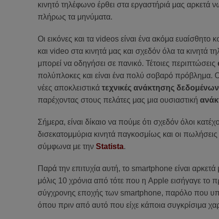
κινητό τηλέφωνο
έρθει στα εργαστήριά μας
αρκετά ν
πλήρως
τα
μηνύματα.
Οι
εικόνες και τα
videos
είναι ένα ακόμα ευαίσθητο κ
και
video
στα κινητά μας και σχεδόν όλα τα κινητά τ
μπορεί να οδηγήσει σε πανικό. Τέτοιες περιπτώσεις
πολύπλοκες
και
είναι
ένα πολύ
σοβαρό πρόβλημα
. 
νέες
αποκλειστικά
τεχνικές
ανάκτησης δεδομένων
παρέχοντας στους πελάτες
μας
μια ουσιαστική
ανάκ
Σήμερα, είναι δίκαιο να πούμε ότι σχεδόν όλοι κατέ
δισεκατομμύρια κινητά παγκοσμίως και οι πωλήσεις 
σύμφωνα με την
Statista
.
Παρά την επιτυχία αυτή, το smartphone είναι αρκετά
μόλις 10 χρόνια από τότε που η Apple εισήγαγε το π
σύγχρονης εποχής των smartphone, παρόλο που υπ
όπου πριν από αυτό που είχε κάποια συγκρίσιμα χαρ