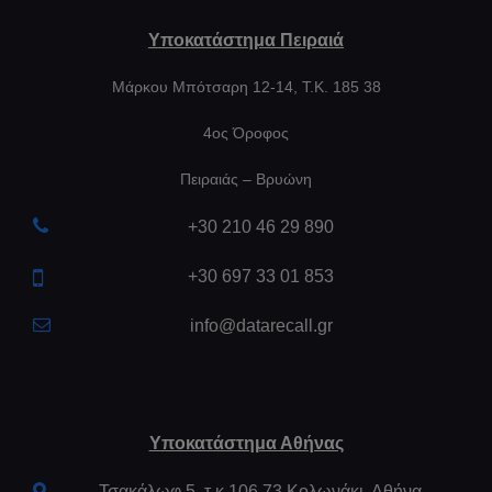
Υποκατάστημα Πειραιά
Μάρκου Μπότσαρη 12-14, Τ.Κ. 185 38
4ος Όροφος
Πειραιάς – Βρυώνη
+30 210 46 29 890
+30 697 33 01 853
info@datarecall.gr
Υποκατάστημα Αθήνας
Τσακάλωφ 5, τ.κ 106 73 Κολωνάκι, Αθήνα