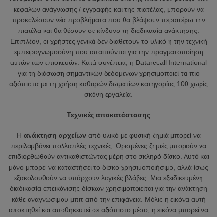
κεφαλών ανάγνωσης / εγγραφής και της πιατέλας, μπορούν να
προκαλέσουν νέα προβλήματα που θα βλάψουν περαιτέρω την
πιατέλα και θα θέσουν σε κίνδυνο τη διαδικασία ανάκτησης.
Επιπλέον, οι χρήστες γενικά δεν διαθέτουν το υλικό ή την τεχνική
εμπειρογνωμοσύνη που απαιτούνται για την πραγματοποίηση
αυτών των επισκευών. Κατά συνέπεια, η Datarecall International
για τη διάσωση σημαντικών δεδομένων χρησιμοποιεί τα πιο
αξιόπιστα με τη χρήση καθαρών δωματίων κατηγορίας 100 χωρίς
σκόνη εργαλεία.
Τεχνικές αποκατάστασης
Η
ανάκτηση αρχείων
από υλικό με φυσική ζημιά μπορεί να
περιλαμβάνει πολλαπλές τεχνικές. Ορισμένες ζημιές μπορούν να
επιδιορθωθούν αντικαθιστώντας μέρη στο σκληρό δίσκο. Αυτό και
μόνο μπορεί να καταστήσει το δίσκο χρησιμοποιήσιμο, αλλά ίσως
εξακολουθούν να υπάρχουν λογικές βλάβες. Μια εξειδικευμένη
διαδικασία απεικόνισης δίσκων χρησιμοποιείται για την ανάκτηση
κάθε αναγνώσιμου μπιτ από την επιφάνεια. Μόλις η εικόνα αυτή
αποκτηθεί και αποθηκευτεί σε αξιόπιστο μέσο, ​​η εικόνα μπορεί να