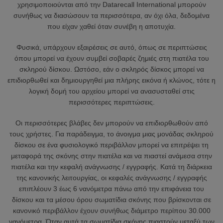
χρησιμοποιούνται από την Datarecall International μπορούν
συνήθως να διασώσουν τα περισσότερα, αν όχι όλα, δεδομένα
που είχαν χαθεί όταν συνέβη η αποτυχία.
Φυσικά, υπάρχουν εξαιρέσεις σε αυτό, όπως σε περιπτώσεις
όπου μπορεί να έχουν συμβεί σοβαρές ζημιές στη πιατέλα του
σκληρού δίσκου. Ωστόσο, εάν ο σκληρός δίσκος μπορεί να
επιδιορθωθεί και δημιουργηθεί μια πλήρης εικόνα ή κλώνος, τότε η
λογική δομή του αρχείου μπορεί να ανασυσταθεί στις
περισσότερες περιπτώσεις.
Οι περισσότερες βλάβες δεν μπορούν να επιδιορθωθούν από
τους χρήστες. Για παράδειγμα, το άνοιγμα μιας μονάδας σκληρού
δίσκου σε ένα φυσιολογικό περιβάλλον μπορεί να επιτρέψει τη
μεταφορά της σκόνης στην πιατέλα και να πιαστεί ανάμεσα στην
πιατέλα και την κεφαλή ανάγνωσης / εγγραφής. Κατά τη διάρκεια
της κανονικής λειτουργίας, οι κεφαλές ανάγνωσης / εγγραφής
επιπλέουν 3 έως 6 νανόμετρα πάνω από την επιφάνεια του
δίσκου και τα μέσου όρου σωματίδια σκόνης που βρίσκονται σε
κανονικό περιβάλλον έχουν συνήθως διάμετρο περίπου 30.000
νανόμετρα. Όταν αυτά τα σωματίδια σκόνης πιαστούν μεταξύ των