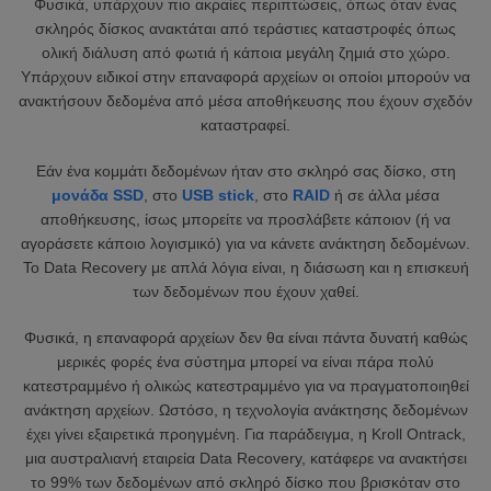
Φυσικά, υπάρχουν πιο ακραίες περιπτώσεις, όπως όταν ένας
σκληρός δίσκος ανακτάται από τεράστιες καταστροφές όπως
ολική διάλυση από φωτιά ή κάποια μεγάλη ζημιά στο χώρο.
Υπάρχουν ειδικοί στην επαναφορά αρχείων οι οποίοι μπορούν να
ανακτήσουν δεδομένα από μέσα αποθήκευσης που έχουν σχεδόν
καταστραφεί.
Εάν ένα κομμάτι δεδομένων ήταν στο σκληρό σας δίσκο, στη
μονάδα SSD
, στο
USB stick
, στο
RAID
ή σε άλλα μέσα
αποθήκευσης, ίσως μπορείτε να προσλάβετε κάποιον (ή να
αγοράσετε κάποιο λογισμικό) για να κάνετε ανάκτηση δεδομένων.
Το Data Recovery με απλά λόγια είναι, η διάσωση και η επισκευή
των δεδομένων που έχουν χαθεί.
Φυσικά, η επαναφορά αρχείων δεν θα είναι πάντα δυνατή καθώς
μερικές φορές ένα σύστημα μπορεί να είναι πάρα πολύ
κατεστραμμένο ή ολικώς κατεστραμμένο για να πραγματοποιηθεί
ανάκτηση αρχείων. Ωστόσο, η τεχνολογία ανάκτησης δεδομένων
έχει γίνει εξαιρετικά προηγμένη. Για παράδειγμα, η Kroll Ontrack,
μια αυστραλιανή εταιρεία Data Recovery, κατάφερε να ανακτήσει
το 99% των δεδομένων από σκληρό δίσκο που βρισκόταν στο