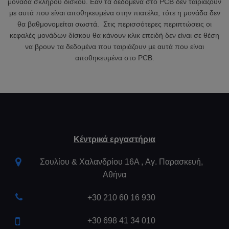
μονάδα σκληρού δίσκου. Εάν τα δεδομένα στο PCB δεν ταιριάζουν
με αυτά που είναι αποθηκευμένα στην πιατέλα, τότε η μονάδα δεν
θα βαθμονομείται σωστά. Στις περισσότερες περιπτώσεις οι
κεφαλές μονάδων δίσκου θα κάνουν κλικ επειδή δεν είναι σε θέση
να βρουν τα δεδομένα που ταιριάζουν με αυτά που είναι
αποθηκευμένα στο PCB.
Κέντρικά εργαστήρια
Σουλίου & Χαλανδρίου 16Α , Aγ. Παρασκευή,
Αθήνα
+30 210 60 16 930
+30 698 41 34 010