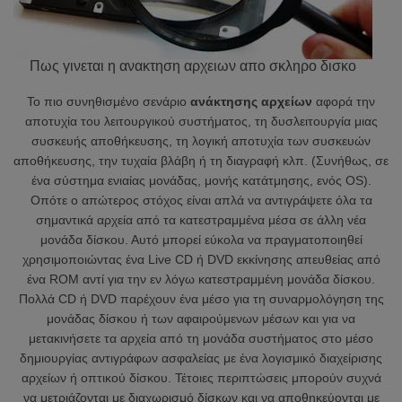
Πως γινεται η ανακτηση αρχειων απο σκληρο δισκο
Το πιο συνηθισμένο σενάριο
ανάκτησης αρχείων
αφορά την
αποτυχία του λειτουργικού συστήματος, τη δυσλειτουργία μιας
συσκευής αποθήκευσης, τη λογική αποτυχία των συσκευών
αποθήκευσης, την τυχαία βλάβη ή τη διαγραφή κλπ. (Συνήθως, σε
ένα σύστημα ενιαίας μονάδας, μονής κατάτμησης, ενός OS).
Οπότε ο απώτερος στόχος είναι απλά να αντιγράψετε όλα τα
σημαντικά αρχεία από τα κατεστραμμένα μέσα σε άλλη νέα
μονάδα δίσκου. Αυτό μπορεί εύκολα να πραγματοποιηθεί
χρησιμοποιώντας ένα Live CD ή DVD εκκίνησης απευθείας από
ένα ROM αντί για την εν λόγω κατεστραμμένη μονάδα δίσκου.
Πολλά CD ή DVD παρέχουν ένα μέσο για τη συναρμολόγηση της
μονάδας δίσκου ή των αφαιρούμενων μέσων και για να
μετακινήσετε τα αρχεία από τη μονάδα συστήματος στο μέσο
δημιουργίας αντιγράφων ασφαλείας με ένα λογισμικό διαχείρισης
αρχείων ή οπτικού δίσκου. Τέτοιες περιπτώσεις μπορούν συχνά
να μετριάζονται με διαχωρισμό δίσκων και να αποθηκεύονται με