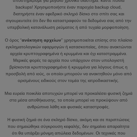
υποστηρίζουμε για μεγάλο χρονικό διάστημα: κάντε πολλά
backups! Χρησιμοποιήστε έναν παροχέα backup cloud,
διατηρήστε έναν εφεδρικό σκληρό δίσκο στο σπίτι σας και
σιγουρευτείτε ότι δεν θα καταστραφούν τα δεδομένα σας από την
υπερβολική κατανάλωση ρεύματος ή από τυχαία μορφοποίηση.
Ο όρος “
ανάκτηση αρχείων
” χρησιμοποιείται επίσης στο πλαίσιο
εγκληματολογικών εφαρμογών ή κατασκοπείας, όπου ανακτώνται
αρχεία κρυπτογραφημένα ή κρυμμένα και όχι κατεστραμμένα.
Μερικές φορές τα αρχεία που υπάρχουν στον υπολογιστή
βρίσκονται κρυπτογραφημένα ή κρυμμένα για λόγους όπως η
προσβολή από ιούς, οι οποίοι μπορούν να ανακτηθούν μόνο από
ορισμένους ειδικούς στον τομέα της ιατροδικαστικής.
Μια ευρεία ποικιλία αποτυχιών μπορεί να προκαλέσει φυσική ζημιά
στα μέσα αποθήκευσης, τα οποία μπορεί να προκύψουν από
ανθρώπινα λάθη και φυσικές καταστροφές.
Η φυσική ζημιά σε ένα σκληρό δίσκο, ακόμη και σε περιπτώσεις
που σημειώθηκε σύγκρουση κεφαλής, δεν σημαίνει απαραίτητα
ότι θα υπάρξει μόνιμη απώλεια δεδομένων. Οι τεχνικές που