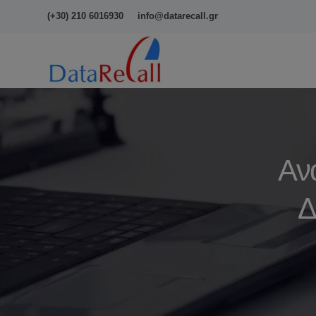
(+30) 210 6016930
info@datarecall.gr
Αν
Δ