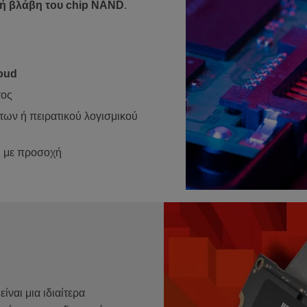
κή βλάβη του chip NAND
.
loud
τος
ν ή πειρατικού λογισμικού
ς με προσοχή
είναι μια ιδιαίτερα