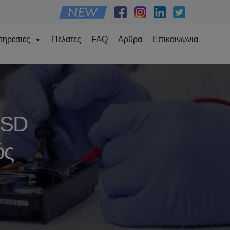
ηρεσιες
Πελατες
FAQ
Αρθρα
Επικοινωνια
SSD
ός