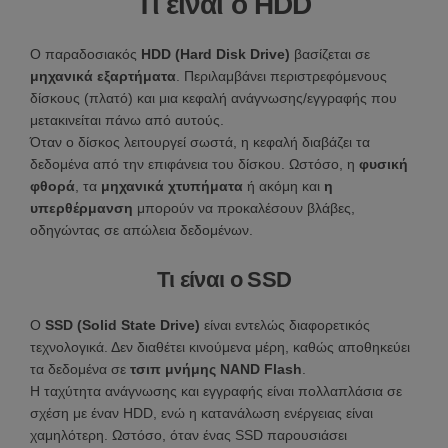
Τι είναι ο HDD
Ο παραδοσιακός
HDD (Hard Disk Drive)
βασίζεται σε
μηχανικά εξαρτήματα
. Περιλαμβάνει περιστρεφόμενους
δίσκους (πλατό) και μια κεφαλή ανάγνωσης/εγγραφής που
μετακινείται πάνω από αυτούς.
Όταν ο δίσκος λειτουργεί σωστά, η κεφαλή διαβάζει τα
δεδομένα από την επιφάνεια του δίσκου. Ωστόσο, η
φυσική
φθορά
, τα
μηχανικά χτυπήματα
ή ακόμη και
η
υπερθέρμανση
μπορούν να προκαλέσουν βλάβες,
οδηγώντας σε απώλεια δεδομένων.
Τι είναι ο SSD
Ο
SSD (Solid State Drive)
είναι εντελώς διαφορετικός
τεχνολογικά. Δεν διαθέτει κινούμενα μέρη, καθώς αποθηκεύει
τα δεδομένα σε
τσιπ μνήμης NAND Flash
.
Η ταχύτητα ανάγνωσης και εγγραφής είναι πολλαπλάσια σε
σχέση με έναν HDD, ενώ η κατανάλωση ενέργειας είναι
χαμηλότερη. Ωστόσο, όταν ένας SSD παρουσιάσει