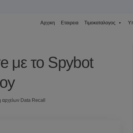
Αρχικη
Εταιρεια
Τιμοκαταλογος
Υπ
e με το Spybot
roy
 αρχείων Data Recall