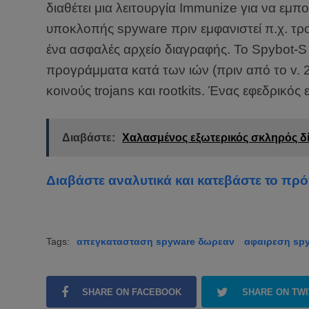
διαθέτει μια λειτουργία Immunize για να εμπ
υποκλοπής spyware πριν εμφανιστεί π.χ. τρ
ένα ασφαλές αρχείο διαγραφής. Το Spybot-S
προγράμματα κατά των ιών (πριν από το v. 2.
κοινούς trojans και rootkits. Ένας εφεδρικός ε
Διαβάστε:
Χαλασμένος εξωτερικός σκληρός δί
Διαβάστε αναλυτικά και κατεβάστε το πρ
Tags:
απεγκατασταση spyware δωρεαν
αφαιρεση sp
SHARE ON FACEBOOK
SHARE ON TW