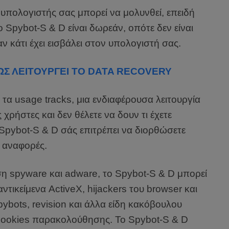
υπολογιστής σας μπορεί να μολυνθεί, επειδή
 Spybot-S & D είναι δωρεάν, οπότε δεν είναι
ν κάτι έχει εισβάλει στον υπολογιστή σας.
Σ ΛΕΙΤΟΥΡΓΕΙ ΤΟ DATA RECOVERY
 τα usage tracks, μια ενδιαφέρουσα λειτουργία
χρήστες και δεν θέλετε να δουν τι έχετε
 Spybot-S & D σάς επιτρέπει να διορθώσετε
ς αναφορές.
η spyware και adware, το Spybot-S & D μπορεί
τικείμενα ActiveX, hijackers του browser και
ybots, revision και άλλα είδη κακόβουλου
 cookies παρακολούθησης. Το Spybot-S & D