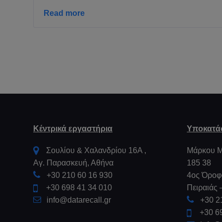
Read more
Κέντρικά εργαστήρια
Υποκατά
Σουλίου & Χαλανδρίου 16Α ,
Μάρκου Μ
Aγ. Παρασκευή, Αθήνα
185 38
+30 210 60 16 930
4ος Όροφ
+30 698 41 34 010
Πειραιάς
info@datarecall.gr
+30 2
+30 6