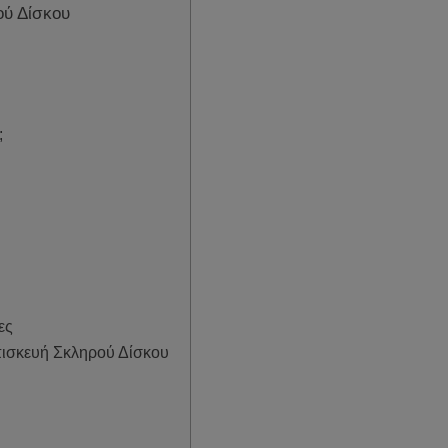
ύ Δίσκου
;
ες
Επισκευή Σκληρού Δίσκου